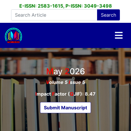
E-ISSN: 2583-1615, P-ISSN: 3049-3498
May
2026
V
olume 5
I
ssue 5
I
mpact
F
actor (
Q
JIF): 8.47
Submit Manuscript