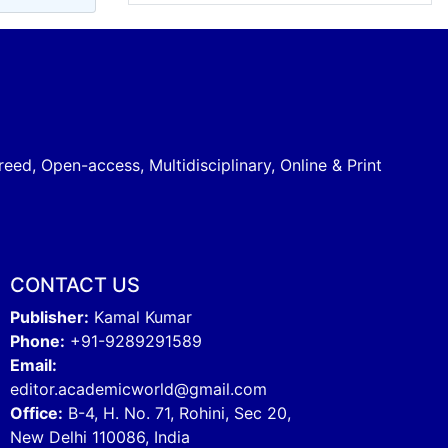
reed, Open-access, Multidisciplinary, Online & Print
CONTACT US
Publisher:
Kamal Kumar
Phone:
+91-9289291589
Email:
editor.academicworld@gmail.com
Office:
B-4, H. No. 71, Rohini, Sec 20,
New Delhi 110086, India