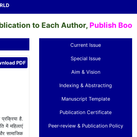
ORLD
cation to Each Author,
Publish Books &
Current Issue
Special Issue
nload PDF
Aim & Vision
Indexing & Abstracting
Manuscript Template
Publication Certificate
्रक्रिया है.
Peer-review & Publication Policy
 में महिलाएं
म, और सामाजिक