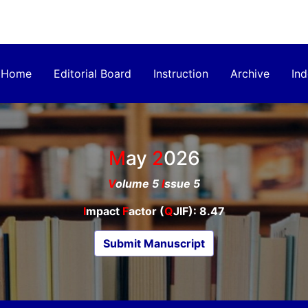
Home
Editorial Board
Instruction
Archive
Ind
May
2026
V
olume 5
I
ssue 5
I
mpact
F
actor (
Q
JIF): 8.47
Submit Manuscript