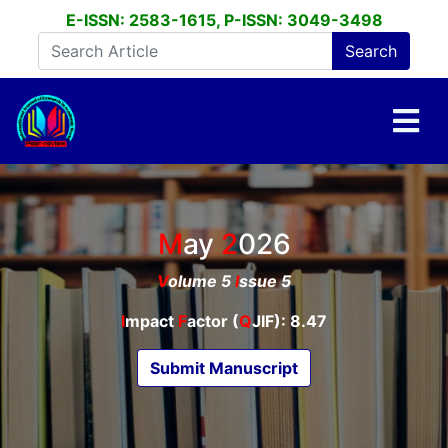
E-ISSN: 2583-1615, P-ISSN: 3049-3498
May
2026
V
olume 5
I
ssue 5
I
mpact
F
actor (
Q
JIF): 8.47
Submit Manuscript